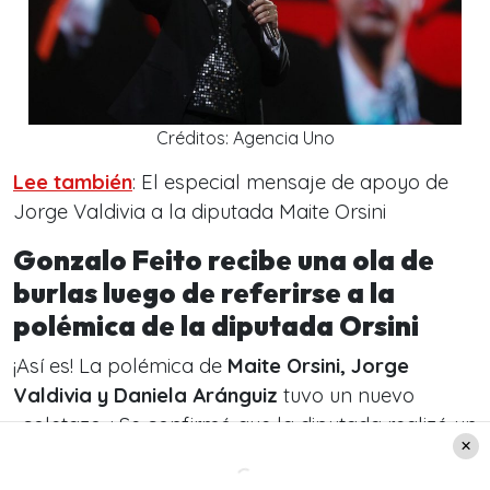
Créditos: Agencia Uno
Lee también
: El especial mensaje de apoyo de
Jorge Valdivia a la diputada Maite Orsini
Gonzalo Feito recibe una ola de
burlas luego de referirse a la
polémica de la diputada Orsini
¡Así es! La polémica de
Maite Orsini, Jorge
Valdivia y Daniela Aránguiz
tuvo un nuevo
«coletazo»: Se confirmó que la diputada realizó un
«telefonazo» a
Carabineros
luego de la detención
del ex futbolista.