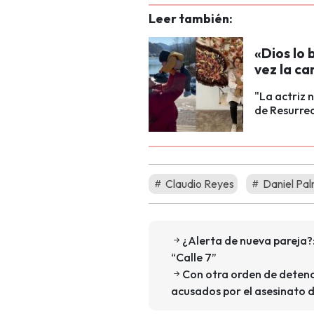
Leer también:
«Dios lo
vez la ca
"La actriz 
de Resurrec
Claudio Reyes
Daniel Pa
¿Alerta de nueva pareja?:
“Calle 7”
Con otra orden de detenci
acusados por el asesinato 