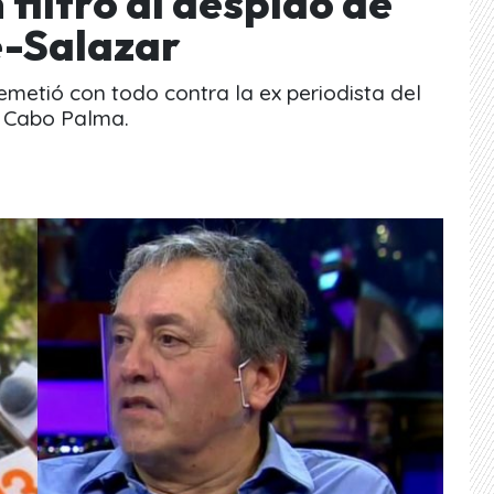
n filtro al despido de
e-Salazar
emetió con todo contra la ex periodista del
l Cabo Palma.