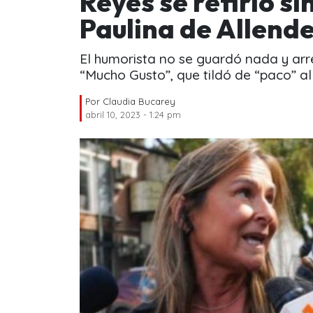
Reyes se refirió si
Paulina de Allend
El humorista no se guardó nada y arr
“Mucho Gusto”, que tildó de “paco” a
Por
Claudia Bucarey
abril 10, 2023 - 1:24 pm