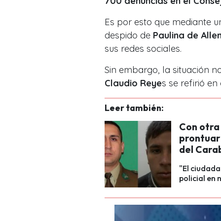
700 denuncias en el Consej
Es por esto que mediante 
despido de
Paulina de Alle
sus redes sociales.
Sin embargo, la situación no
Claudio Reye
s se refirió en
Leer también:
Con otra
prontuari
del Cara
"El ciudad
policial en 