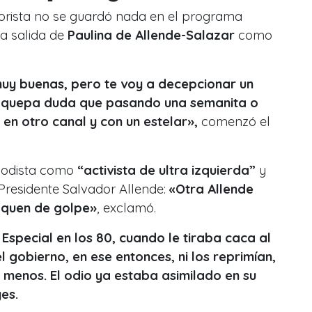
morista no se guardó nada en el programa
a salida de
Paulina de Allende-Salazar
como
muy buenas, pero te voy a decepcionar un
e quepa duda que pasando una semanita o
en otro canal y con un estelar»,
comenzó el
riodista como
“activista de ultra izquierda”
y
 Presidente Salvador Allende:
«Otra Allende
aquen de golpe»
, exclamó.
 Especial en los 80, cuando le tiraba caca al
l gobierno, en ese entonces, ni los reprimían,
 menos. El odio ya estaba asimilado en su
es.