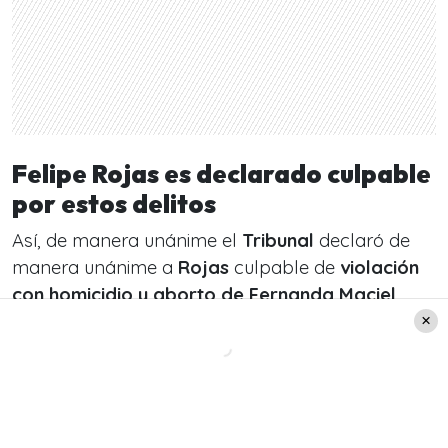
Felipe Rojas es declarado culpable
por estos delitos
Así, de manera unánime el
Tribunal
declaró de
manera unánime a
Rojas
culpable de
violación
con homicidio y aborto de Fernanda Maciel.
Además, durante el juicio se dieron detalles del
modus operandi del imputado y según lo que
consignó
ADN
, el juez afirmó que las pruebas
fueron suficientes para dictaminar la culpa del
joven, quien tuvo
“una motivación sexual”.