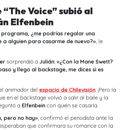
 “The Voice” subió al
án Elfenbein
 el programa, ¿me podrías regalar una
se a alguien para casarme de nuevo?
»
, le
er
sorprendió a
Julián: «¿Con la Mane Swett?
aso y llego al backstage, me dices si es
 el animador del
espacio de Chilevisión
. ¡Pero la
e en el backstage volvió a salir al baile y la
eguntó a
Elfenbein
con quién se casaría.
a, pero no hay
»
, confirmó el periodista ante la
e esperaban que confirmara su romance con la