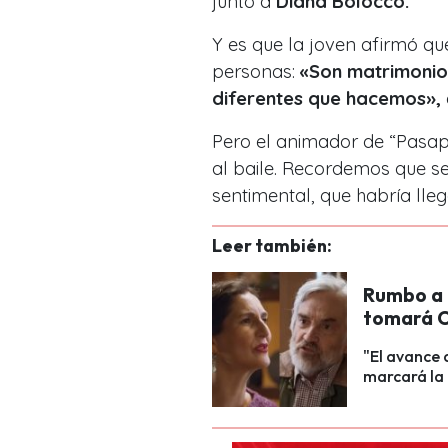
junto a
Diana Bolocco.
Y es que la joven afirmó q
personas:
«
Son matrimonios
diferentes que hacemos»,
Pero el animador de “Pasa
al baile. Recordemos que s
sentimental, que habría lle
Leer también:
Rumbo a l
tomará C
"El avance 
marcará la 