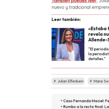
También puedes leer
: Juli
nuevo y tradicional empren
Leer también:
«Estaba 
revela nu
Allende-
"El periodi
la periodis
detalles."
Julian Elfenbein
Mane Sw
Caso Fernanda Maciel: Fel
Rumbo a la recta final: L