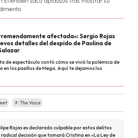
án Elfenbein sacó aplausos tras mostrar su
dimiento
tremendamente afectada»: Sergio Rojas
evos detalles del despido de Paulina de
Salazar
sta de espectáculo contó cómo se vivió la polémica de
ta en los pasillos de Mega. Aquí te dejamos los
eet
The Voice
ipe Rojas es declarado culpable por estos delitos
a radical decisión que tomará Cristina en «La Ley de