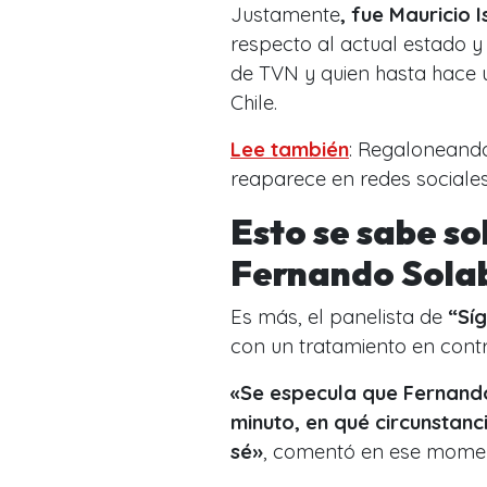
Justamente
, fue Mauricio I
respecto al actual estado 
de
TVN y quien hasta hace u
Chile.
Lee también
:
Regaloneando 
reaparece en redes social
Esto se sabe so
Fernando Sola
Es más, el panelista de
“Sí
con un tratamiento en cont
«Se especula que Fernando
minuto, en qué circunstanc
sé»
, comentó en ese momen