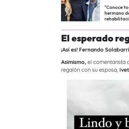
"Conoce tod
hermano de 
rehabilitac
El esperado re
¡Así es! Fernando Solabarr
Asimismo,
el comentarista 
regalón con su esposa,
Ive