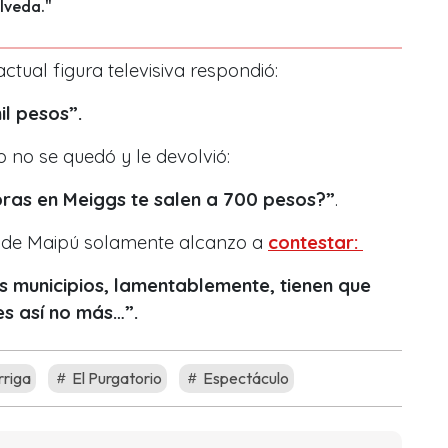
lveda."
actual figura televisiva respondió:
il pesos”.
 no se quedó y le devolvió:
pras en Meiggs te salen a 700 pesos?”
.
a de Maipú solamente alcanzo a
contestar:
s municipios, lamentablemente, tienen que
 es así no más…”.
rriga
El Purgatorio
Espectáculo