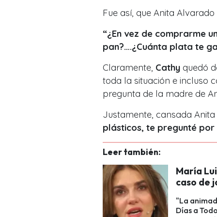
Fue así, que Anita Alvarado 
“¿En vez de comprarme un 
pan?….¿Cuánta plata te g
Claramente,
Cathy
quedó de
toda la situación e incluso
pregunta de la madre de An
Justamente, cansada Anit
plásticos, te pregunté por
Leer también:
María Lu
caso de 
"La animad
Días a Todo