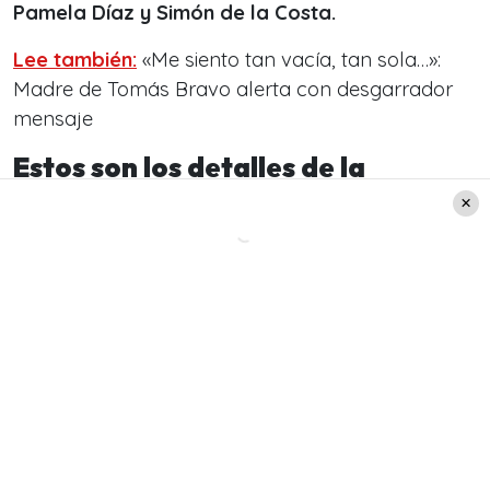
Pamela Díaz y Simón de la Costa.
Lee también:
«Me siento tan vacía, tan sola…»:
Madre de Tomás Bravo alerta con desgarrador
mensaje
Estos son los detalles de la
segunda eliminada de Tierra
Brava de Canal 13
Del mismo modo, el medio Infama junto con
revelar el equipo ganador consignó cuáles serán
los participantes en quedar nominados.