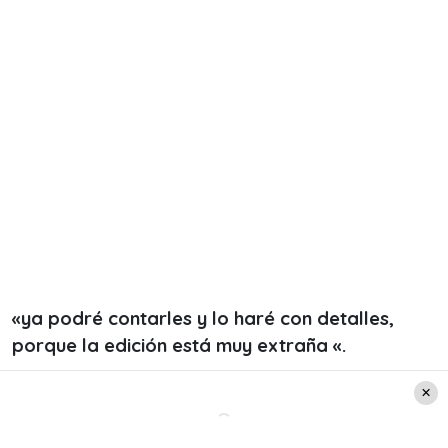
«ya podré contarles y lo haré con detalles,
porque la edición está muy extraña «.
Del mismo, cabe destacar que la principal razón
de la salida de Sepúlveda fue un caso de
maltrato animal y como se lo reveló a sus