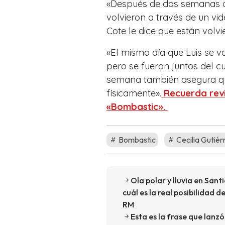
«Después de dos semanas d
volvieron a través de un vi
Cote le dice que están volv
«El mismo día que Luis se v
pero se fueron juntos del c
semana también asegura que
físicamente».
Recuerda revi
«Bombastic».
Bombastic
Cecilia Gutiér
Ola polar y lluvia en San
cuál es la real posibilidad 
RM
Esta es la frase que lan