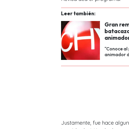
Leer también:
Gran reme
batacazo
animador
"Conoce al
animador de
Justamente, fue hace alguno