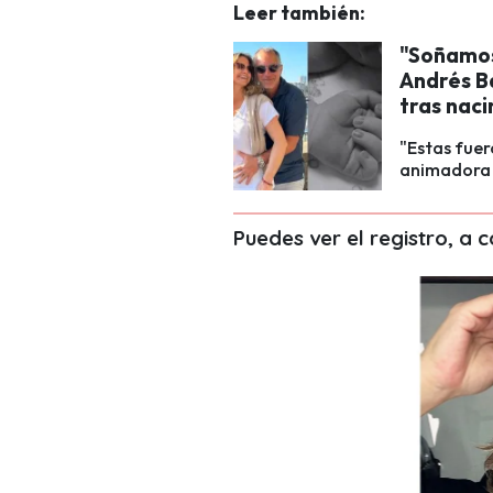
Leer también:
"Soñamos
Andrés B
tras naci
"Estas fuer
animadora d
Puedes ver el registro, a 