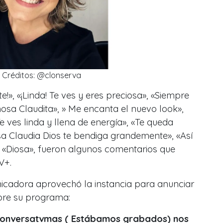
Créditos: @clonserva
te!», «¡Linda! Te ves y eres preciosa», «Siempre
mosa Claudita», » Me encanta el nuevo look»,
e ves linda y llena de energía», «Te queda
a Claudia Dios te bendiga grandemente», «Así
y «Diosa», fueron algunos comentarios que
V+.
icadora aprovechó la instancia para anunciar
bre su programa:
conversatvmas ( Estábamos grabados) nos