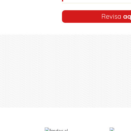
Revisa
aq