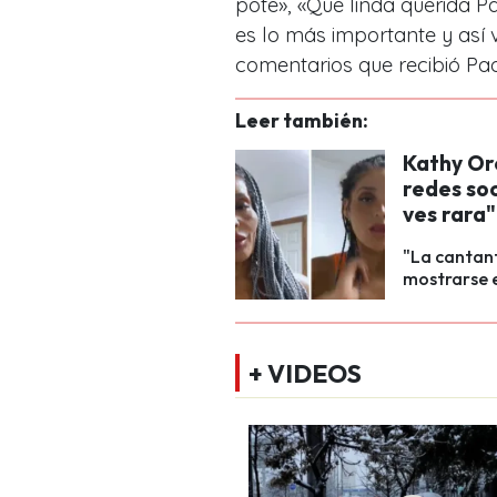
pote», «Que linda querida Pao
es lo más importante y así 
comentarios que recibió Pa
Leer también:
Kathy Or
redes soc
ves rara"
"La cantant
mostrarse e
+ VIDEOS