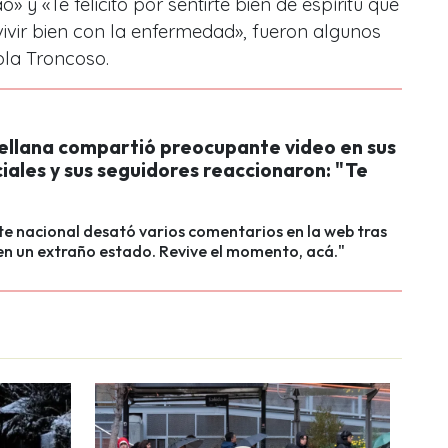
» y «Te felicito por sentirte bien de espíritu que
vivir bien con la enfermedad», fueron algunos
ola Troncoso.
ellana compartió preocupante video en sus
iales y sus seguidores reaccionaron: "Te
e nacional desató varios comentarios en la web tras
n un extraño estado. Revive el momento, acá."