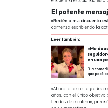
encuentra estudiando esta c
El potente mensa
«Recién a mis cincuenta e
comenzó escribiendo la actr
Leer también:
«Me daba
seguidor
en una p
"La comedia
que pasó po
«Ahora lo amo y agradezco t
años, con el único objetivo
heridas de mi alma», precis