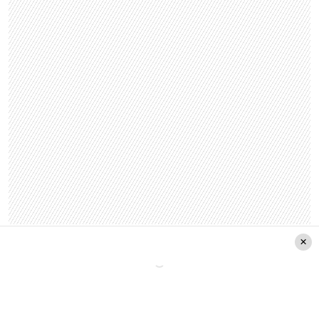
Ante su explosiva reacción, Camila Recabarren y
el resto de compañeros se quedaron en silencio.
«
¡¿Ustedes creen que yo no conozco el tono de
las mosquitas muertas que me han querido