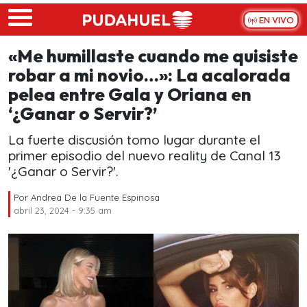
Skip to main content
EN VIVO
«Me humillaste cuando me quisiste
robar a mi novio…»: La acalorada
pelea entre Gala y Oriana en
‘¿Ganar o Servir?’
La fuerte discusión tomo lugar durante el
primer episodio del nuevo reality de Canal 13
'¿Ganar o Servir?'.
Por
Andrea De la Fuente Espinosa
abril 23, 2024 - 9:35 am