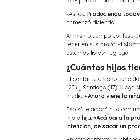
la espera del nacimiento d
«Así es.
Produciendo todaví
comenzó diciendo.
Al mismo tiempo confesó q
tener en sus brazo: «Estam
estamos listos», agregó.
¿Cuántos hijos ti
El cantante chileno tiene d
(23) y Santiago (17), luego s
medio.
«Ahora viene la niña
Eso sí, le aclaró a la comun
hijo o hija:
«Acá para la pro
intención, de sacar un pro
En este contexto, el chilen