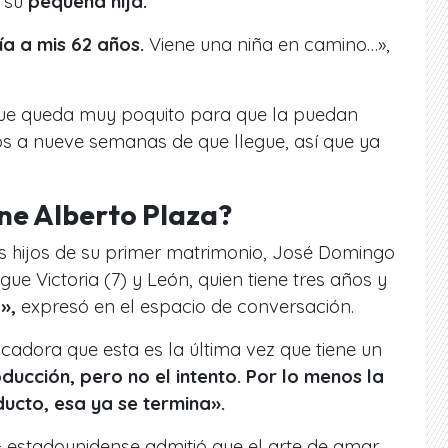
e su
pequeña hija.
a a mis 62 años.
Viene una niña en camino…»,
ue queda muy poquito para que la puedan
os a nueve semanas de que llegue, así que ya
ene Alberto Plaza?
os hijos de su primer matrimonio, José Domingo
igue Victoria (7) y León, quien tiene tres años y
»,
expresó en el espacio de conversación.
icadora que esta es la última vez que tiene un
ducción, pero no el intento. Por lo menos la
ducto, esa ya se termina».
o- estadounidense admitió que el arte de amar