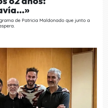
os 62 años:
avía…»
rograma de Patricia Maldonado que junto a
espera.