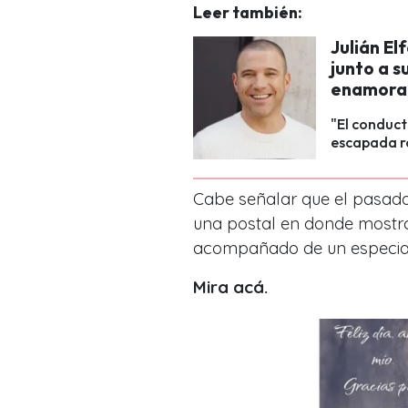
Leer también:
Julián El
junto a s
enamora
"El conduct
escapada r
Cabe señalar que el pasado 
una postal en donde mostr
acompañado de un especia
Mira acá.