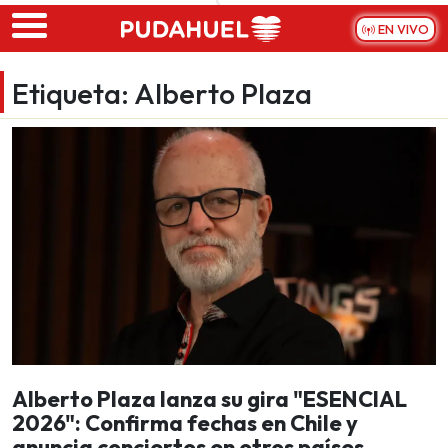
Skip to main content
EN VIVO
Etiqueta:
Alberto Plaza
Alberto Plaza lanza su gira "ESENCIAL
2026": Confirma fechas en Chile y
anuncia conciertos en otros países