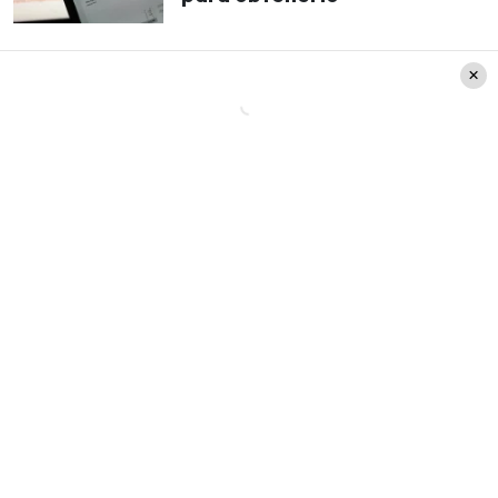
Herrera explicó como después del cese de la
línea 109,
un sector de la ciudad se vio
damnificado al no tener locomoción
y verse
forzados a caminar muchas cuadras o
pagar
dos pasajes para llegar a sus destinos
. La
nueva ruta
del bus 106 busca solucionar este
problema.
A causa de no tener una flota completa a su
disposición, esta línea
no podrá circular con
tanta frecuencia como otras.
Se indica que cada
máquina pasará
con un intervalo de entre 15 a
20 minutos.