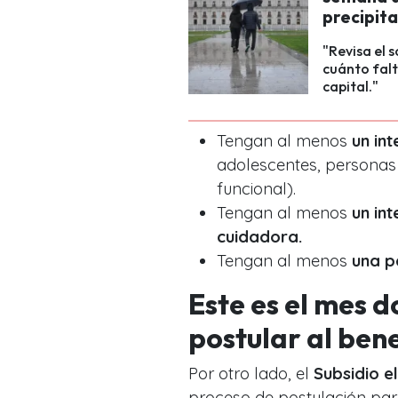
precipit
"Revisa el 
cuánto falt
capital."
Tengan al menos
un in
adolescentes, personas
funcional).
Tengan al menos
un in
cuidadora.
Tengan al menos
una p
Este es el mes 
postular al bene
Por otro lado, el
Subsidio e
proceso de postulación par