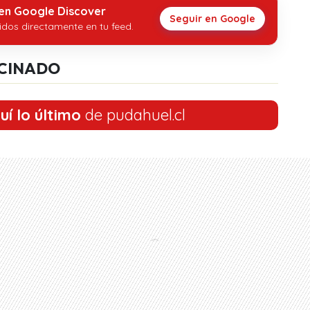
 en Google Discover
Seguir en Google
idos directamente en tu feed.
CINADO
uí lo último
de pudahuel.cl