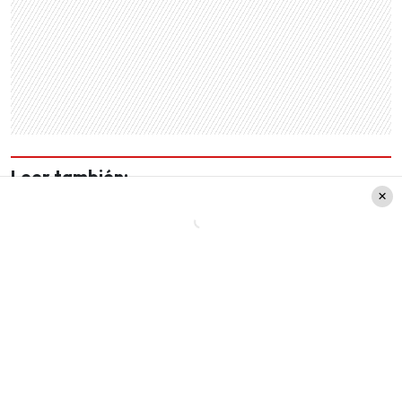
Leer también:
Gala Pudahuel 2024: En la
previa de Emmanuel en Chile,
recordamos las 5
presentaciones más icónicas
del ídolo mexicano
Por lo mismo, a continuación te contamos en
detalle y todo lo que debes saber sobre el