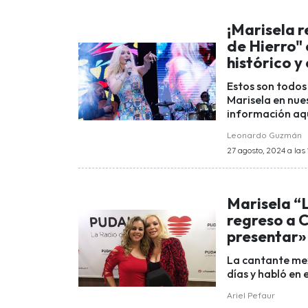
¡Marisela r
de Hierro"
histórico y
Estos son todos
Marisela en nues
información aqu
Leonardo Guzmán
27 agosto, 2024 a las
Marisela “
regreso a 
presentar»
La cantante mex
días y habló en 
Ariel Pefaur