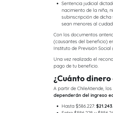
Sentencia judicial dictad
nacimiento de la niña, 
subinscripción de dicha
sean menores al cuidado
Con los documentos anterior
(causantes del beneficio) 
Instituto de Previsión Social
Una vez realizado el recono
pago de tu beneficio.
¿Cuánto dinero 
A partir de ChileAtiende, lo
dependerán del ingreso ec
Hasta $586.227:
$21.243
.
Entre $586.228 y $856.2