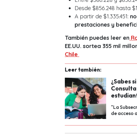
Desde $856.248 hasta $1
A partir de $1.335.451:
no
prestaciones y benefic
También puedes leer en
Ra
EE.UU. sortea 355 mil mill
Chile
Leer también:
¿Sabes si
Consulta 
estudiant
"La Subsecr
de acceso a