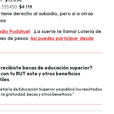
.335.450:
$4.119
.
 tiene derecho al subsidio, pero sí a otras
ios
.
dio Pudahuel
: ¡La suerte te llama! Lotería de
ones de pesos:
Así puedes participar desde
 recibiste becas de educación superior?
con tu RUT este y otros beneficios
iles
etaría de Educación Superior ya publicó los resultados
 la gratuidad, becas y otros beneficios."