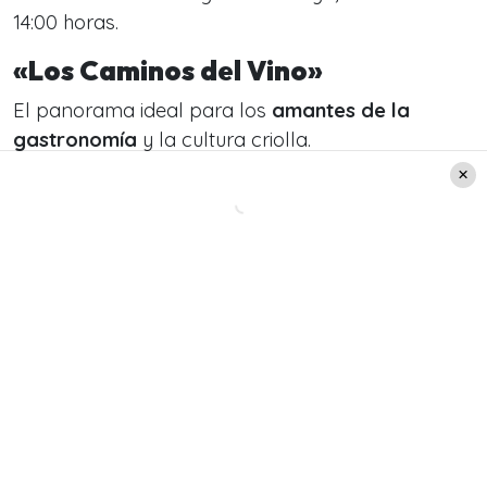
14:00 horas.
«Los Caminos del Vino»
El panorama ideal para los
amantes de la
gastronomía
y la cultura criolla.
Leer también:
Día del Patrimonio 2026:
Cómo revisar todas las
actividades gratuitas
disponibles en su 27°
aniversario
Es la única actividad que
comienza desde el
sábado
.