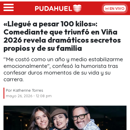
Skip to main content
EN VIVO
«Llegué a pesar 100 kilos»:
Comediante que triunfó en Viña
2026 revela dramáticos secretos
propios y de su familia
"Me costó como un año y medio estabilizarme
emocionalmente", confesó la humorista tras
confesar duros momentos de su vida y su
carrera.
Por
Katherine Torres
mayo 26, 2026 - 12:08 pm