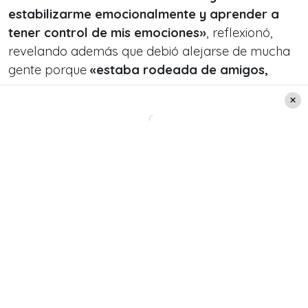
estabilizarme emocionalmente y aprender a
tener control de mis emociones»
, reflexionó,
revelando además que debió alejarse de mucha
gente porque
«estaba rodeada de amigos,
pero con excesos»
.
Leer también:
Confusión en la Quinta
Vergara: esta situación
generó una pausa en la
rutina de Piare con P
100 kilos
y depresión
Antes del éxito en la
Quinta Vergara
,
la actriz se