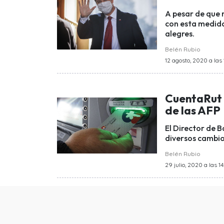
A pesar de que 
con esta medida
alegres.
Belén Rubio
12 agosto, 2020 a las 
CuentaRut 
de las AFP
El Director de 
diversos cambios
Belén Rubio
29 julio, 2020 a las 14