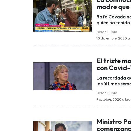
madre que q
Rafa Cavada no 
quien ha tenido 
Belén Rubio
10 diciembre, 2020 a l
El triste 
con Covid-1
La recordada ac
las últimas sema
Belén Rubio
7 octubre, 2020 a las 
Ministro Pa
comenzando