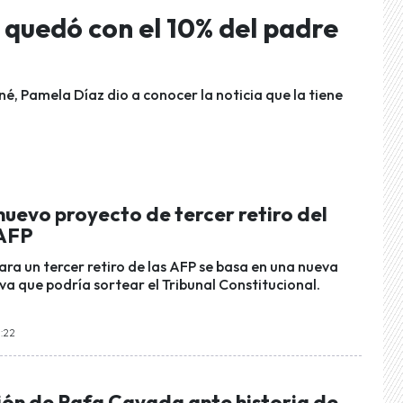
 quedó con el 10% del padre
é, Pamela Díaz dio a conocer la noticia que la tiene
uevo proyecto de tercer retiro del
 AFP
para un tercer retiro de las AFP se basa en una nueva
iva que podría sortear el Tribunal Constitucional.
9:22
ón de Rafa Cavada ante historia de