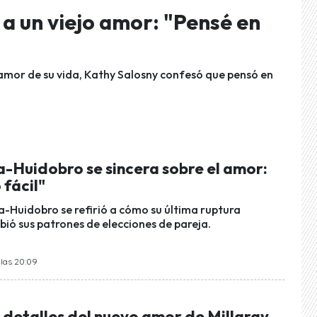
a un viejo amor: "Pensé en
amor de su vida, Kathy Salosny confesó que pensó en
a-Huidobro se sincera sobre el amor:
 fácil"
a-Huidobro se refirió a cómo su última ruptura
ió sus patrones de elecciones de pareja.
 las 20:09
 detalles del nuevo amor de Millaray