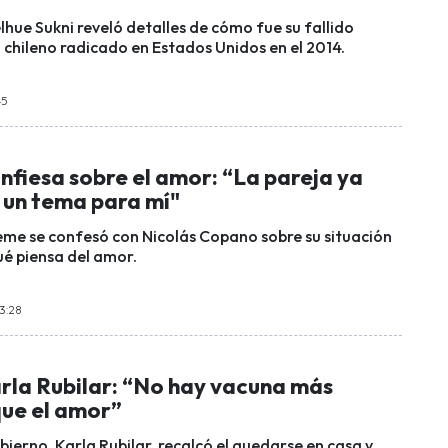
lhue Sukni reveló detalles de cómo fue su fallido
chileno radicado en Estados Unidos en el 2014.
45
fiesa sobre el amor: “La pareja ya
 un tema para mí"
me se confesó con Nicolás Copano sobre su situación
ué piensa del amor.
23:28
arla Rubilar: “No hay vacuna más
que el amor”
ierno, Karla Rubilar, recalcó el quedarse en casa y