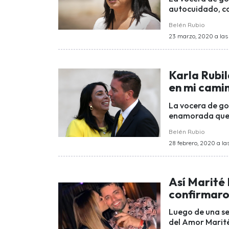
autocuidado, co
Belén Rubio
23 marzo, 2020 a las 
Karla Rubi
en mi cami
La vocera de gob
enamorada que e
Belén Rubio
28 febrero, 2020 a las
Así Marité
confirmaro
Luego de una se
del Amor Marité