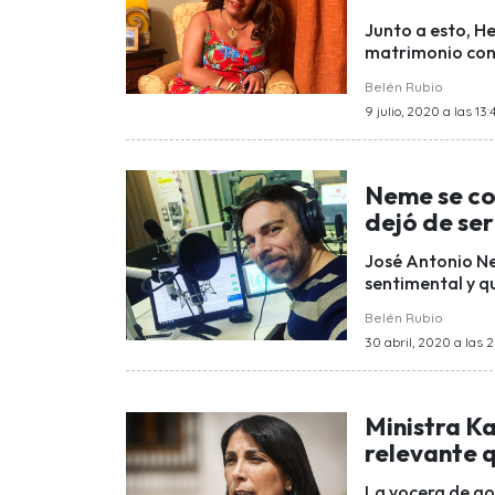
Junto a esto, He
matrimonio con 
Belén Rubio
9 julio, 2020 a las 13:
Neme se con
dejó de ser
José Antonio Ne
sentimental y q
Belén Rubio
30 abril, 2020 a las 
Ministra K
relevante 
La vocera de gob