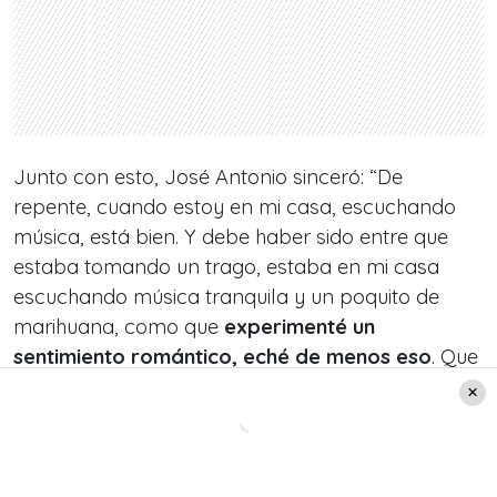
Junto con esto, José Antonio sinceró: “De
repente, cuando estoy en mi casa, escuchando
música, está bien. Y debe haber sido entre que
estaba tomando un trago, estaba en mi casa
escuchando música tranquila y un poquito de
marihuana, como que
experimenté un
sentimiento romántico, eché de menos eso
. Que
no lo echaba de menos hace muchos años. Debe
haber sido porque estaba más sensible o
vulnerable”.
Ante esta confesión, Copano le comentó: “Te dio