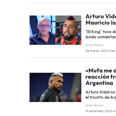
Arturo Vida
Mauricio Is
"El King" tuvo d
ácido comentari
Ariel Pefaur
28 marzo, 2023 a las
«Mufa me de
reacción tra
Argentina
Arturo Vidal no
el triunfo de A
Ariel Pefaur
19 diciembre, 2022 a l