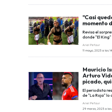
"Casi quedó
momento de
Revisa el sorpre
donde "El King"
Ariel Pefaur
11 mayo, 2023 a las 14
Mauricio Is
Arturo Vida
picado, qui
El periodista re
de "La Roja" lo 
Ariel Pefaur
29 marzo, 2023 a las 