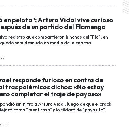
 en pelota": Arturo Vidal vive curioso
spués de un partido del Flamengo
sivo registro que compartieron hinchas del "Fla", en
 quedó semidesnudo en medio de la cancha.
:27
rael responde furioso en contra de
l tras polémicos dichos: «No estoy
ero completar el traje de payaso»
spondió sin filtro a Arturo Vidal, luego de que el crack
dejará como "mentiroso" y lo tildará de "payasito".
10:01