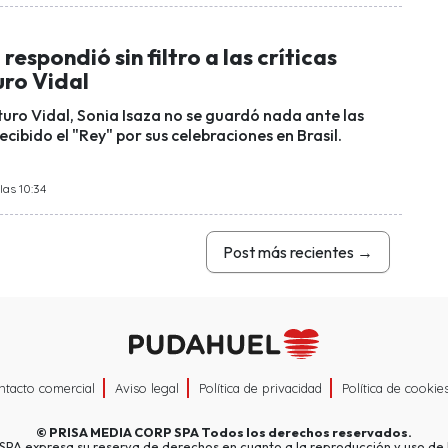
respondió sin filtro a las críticas
uro Vidal
turo Vidal, Sonia Isaza no se guardó nada ante las
recibido el "Rey" por sus celebraciones en Brasil.
las 10:34
Post más recientes
→
ntacto comercial
Aviso legal
Política de privacidad
Política de cookie
©
PRISA MEDIA CORP SPA
Todos los derechos reservados.
A expresa su reserva de derechos en cuanto a la reproducción y uso de l