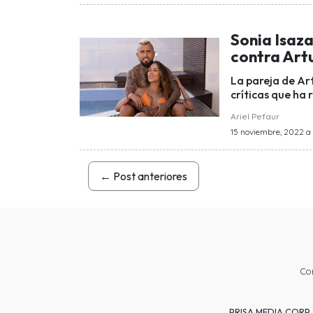
Sonia Isaza 
contra Art
La pareja de Ar
críticas que ha 
Ariel Pefaur
15 noviembre, 2022 a 
←
Post anteriores
Co
PRISA MEDIA CORP SP