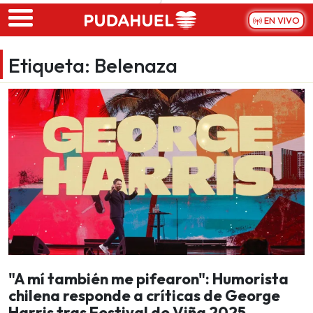
Skip to main content
EN VIVO
Etiqueta:
Belenaza
"A mí también me pifearon": Humorista
chilena responde a críticas de George
Harris tras Festival de Viña 2025