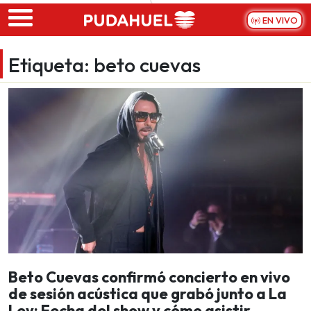
Skip to main content
EN VIVO
Etiqueta:
beto cuevas
Beto Cuevas confirmó concierto en vivo
de sesión acústica que grabó junto a La
Ley: Fecha del show y cómo asistir