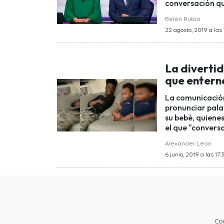
conversación q
Belén Rubio
22 agosto, 2019 a las
La divertid
que entern
La comunicación
pronunciar pala
su bebé, quienes
el que "convers
Alexander Leon
6 junio, 2019 a las 17:
Co