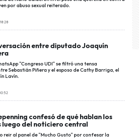
ven por abuso sexual reiterado.
 18:28
nversación entre diputado Joaquín
era
atsApp "Congreso UDI" se filtró una tensa
tre Sebastián Piñera y el esposo de Cathy Barriga, el
n Lavín.
10:52
epenning confesó de qué hablan los
 luego del noticiero central
zo reir al panel de "Mucho Gusto" por confesar la