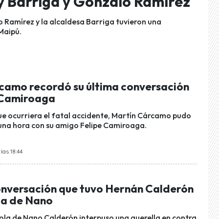
y Barriga y Gonzalo Ramírez
o Ramírez y la alcaldesa Barriga tuvieron una
Maipú.
camo recordó su última conversación
 Camiroaga
ue ocurriera el fatal accidente, Martín Cárcamo pudo
 una hora con su amigo Felipe Camiroaga.
las 18:44
onversación que tuvo Hernán Calderón
ola de Nano
olola de Nano Calderón interpuso una querella en contra