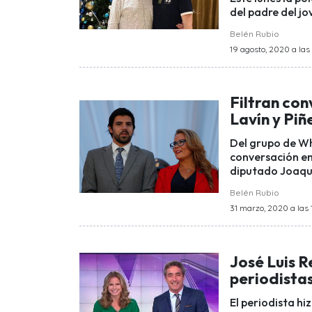
del padre del jo
Belén Rubio
19 agosto, 2020 a las
Filtran co
Lavín y Piñ
Del grupo de Wh
conversación en
diputado Joaquí
Belén Rubio
31 marzo, 2020 a las 
José Luis R
periodistas
El periodista hi