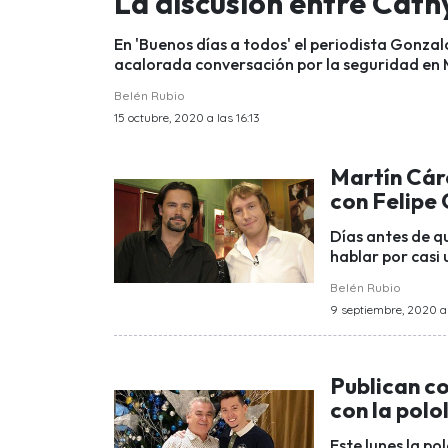
La discusión entre Cath
En 'Buenos días a todos' el periodista Gonzal
acalorada conversación por la seguridad en 
Belén Rubio
15 octubre, 2020 a las 16:13
Martín Cár
con Felipe
Días antes de q
hablar por casi
Belén Rubio
9 septiembre, 2020 a 
Publican c
con la pol
Este lunes la p