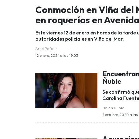
Conmoción en Viña del 
en roqueríos en Avenida
Este viernes 12 de enero en horas de la tard
autoridades policiales en Viña del Mar.
Ariel Pefaur
12 enero, 2024 a las 19:03
Encuentran
Ñuble
Se confirmó que
Carolina Fuente
Belén Rubio
7 octubre, 2020 a las 
A puro ejer