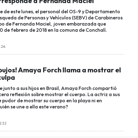
responde a Fernanda Maciel
e de este lunes, el personal del OS-9 y Departamento
squeda de Personas y Vehículos (SEBV) de Carabineros
rpo de Fernanda Maciel, joven embarazada que
10 de febrero de 2018 en la comuna de Conchalí.
0:26
pujos! Amaya Forch llama a mostrar el
culpa
e junto a sus hijos en Brasil, Amaya Forch compartió
cera reflexión sobre mostrar el cuerpo. La actriz a sus
 pudor de mostrar su cuerpo en la playa ni en
ién se une a ella este verano?
12:22