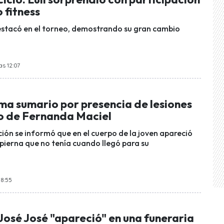
 fitness
stacó en el torneo, demostrando su gran cambio
as 12:07
ma sumario por presencia de lesiones
po de Fernanda Maciel
ción se informó que en el cuerpo de la joven apareció
 pierna que no tenía cuando llegó para su
18:55
José José "apareció" en una funeraria