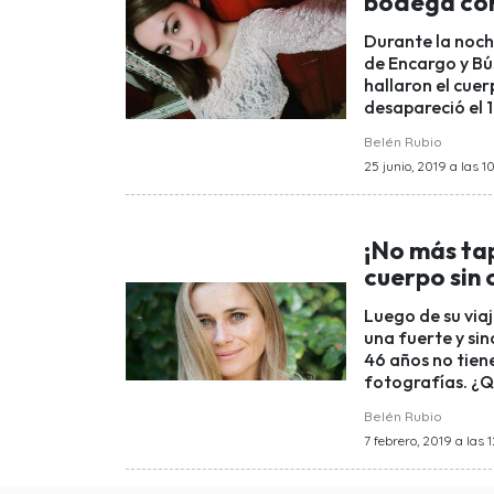
bodega cor
Durante la noch
de Encargo y Bú
hallaron el cue
desapareció el 
Belén Rubio
25 junio, 2019 a las 1
¡No más ta
cuerpo sin 
Luego de su viaj
una fuerte y sin
46 años no tiene
fotografías. ¿Qu
Belén Rubio
7 febrero, 2019 a las 