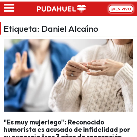
Skip to main content
EN VIVO
Etiqueta:
Daniel Alcaíno
"Es muy mujeriego'': Reconocido
humorista es acusado de infidelidad por
su expareja tras 3 años de separación