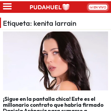
Skip to main content
EN VIVO
Etiqueta:
kenita larrain
¡Sigue en la pantalla chica! Este es el
millonario contrato que habría firmado
Daniela Aránguiz para sumarse a