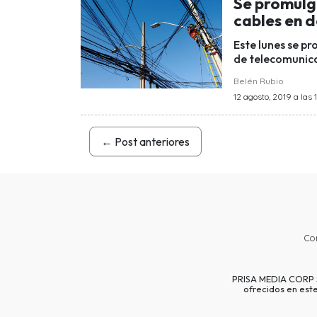
Se promulga
cables en 
Este lunes se pr
de telecomunicac
Belén Rubio
12 agosto, 2019 a las 1
←
Post anteriores
Co
PRISA MEDIA CORP SP
ofrecidos en est