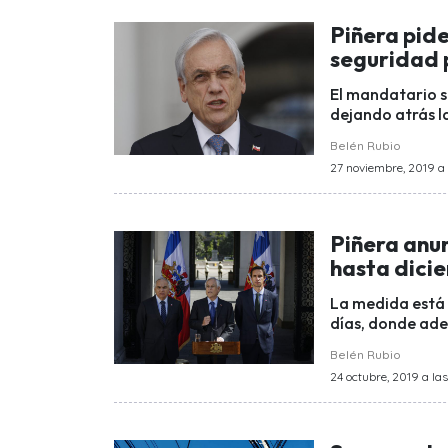
Piñera pide
seguridad 
El mandatario s
dejando atrás l
Belén Rubio
27 noviembre, 2019 a 
Piñera anun
hasta dici
La medida está 
días, donde ade
Belén Rubio
24 octubre, 2019 a las