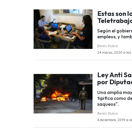
Estas son l
Teletrabaj
Según el gobiern
empleos, y tamb
Belén Rubio
24 marzo, 2020 a las 
Ley Anti S
por Diputa
Una amplia mayo
tipifica como de
saqueos".
Belén Rubio
4 diciembre, 2019 a la