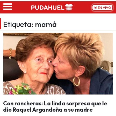
Skip to main content
EN VIVO
Etiqueta:
mamá
Con rancheras: La linda sorpresa que le
dio Raquel Argandoña a su madre