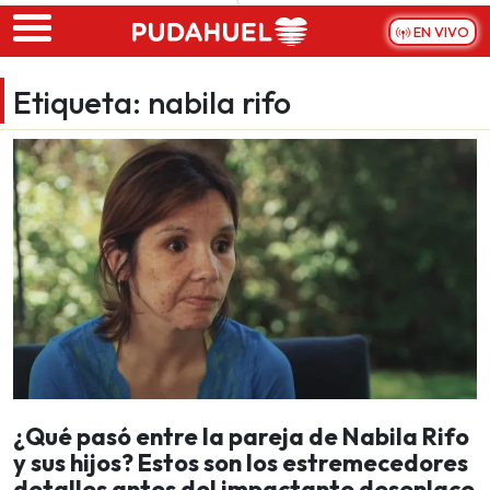
Skip to main content
EN VIVO
Etiqueta:
nabila rifo
¿Qué pasó entre la pareja de Nabila Rifo
y sus hijos? Estos son los estremecedores
detalles antes del impactante desenlace