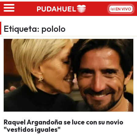
Skip to main content
EN VIVO
Etiqueta:
pololo
Raquel Argandoña se luce con su novio
"vestidos iguales"