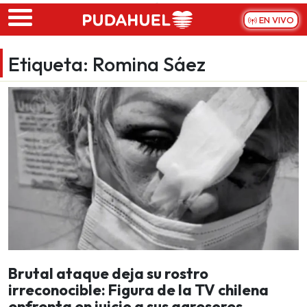
Skip to main content
EN VIVO
Etiqueta:
Romina Sáez
Brutal ataque deja su rostro
irreconocible: Figura de la TV chilena
enfrenta en juicio a sus agresores