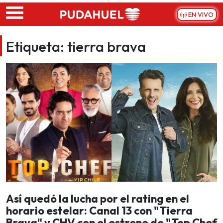
Skip to main content
EN VIVO
Etiqueta:
tierra brava
Así quedó la lucha por el rating en el
horario estelar: Canal 13 con "Tierra
Brava" y CHV con el estreno de "Top Chef