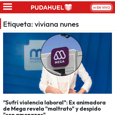
Skip to main content
EN VIVO
Etiqueta:
viviana nunes
"Sufrí violencia laboral": Ex animadora
de Mega revela "maltrato" y despido
"con amenazas"