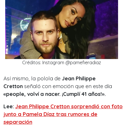
Créditos: Instagram @pamefieradiaz
Así mismo, la polola de
Jean Philippe
Cretton
señaló con emoción que en este día
«people, volví a nacer. ¡Cumplí 41 años!».
Lee:
Jean Philippe Cretton sorprendió con foto
junto a Pamela Díaz tras rumores de
separación