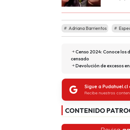
Adriana Barrientos
Espec
Censo 2024: Conoce los d
censado
Devolución de excesos en 
Sigue a Pudahuel.cl
Recibe nuestros conten
CONTENIDO PATRO
Revisa
aq