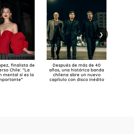
❯
ez, finalista de
Después de más de 40
Ante 
erso Chile: “La
años, una histórica banda
petr
 mental sí es la
chilena abre un nuevo
precio
mportante”
capítulo con disco inédito