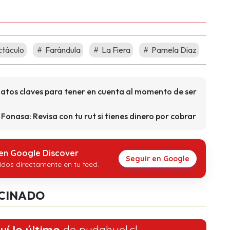
táculo
Farándula
La Fiera
Pamela Diaz
atos claves para tener en cuenta al momento de ser
Fonasa: Revisa con tu rut si tienes dinero por cobrar
 en Google Discover
Seguir en Google
idos directamente en tu feed.
CINADO
uí lo último
de pudahuel.cl