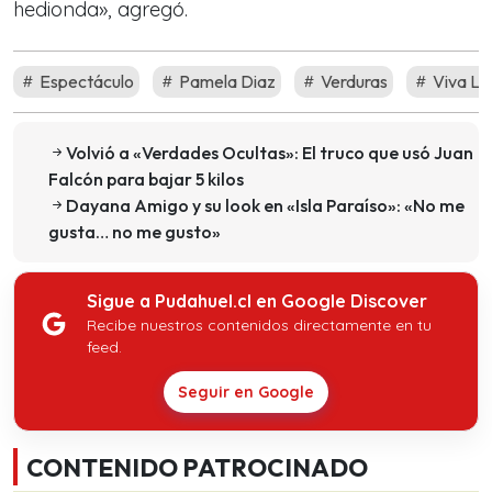
hedionda», agregó.
Espectáculo
Pamela Diaz
Verduras
Viva La 
Volvió a «Verdades Ocultas»: El truco que usó Juan
Falcón para bajar 5 kilos
Dayana Amigo y su look en «Isla Paraíso»: «No me
gusta… no me gusto»
Sigue a Pudahuel.cl en Google Discover
Recibe nuestros contenidos directamente en tu
feed.
Seguir en Google
CONTENIDO PATROCINADO