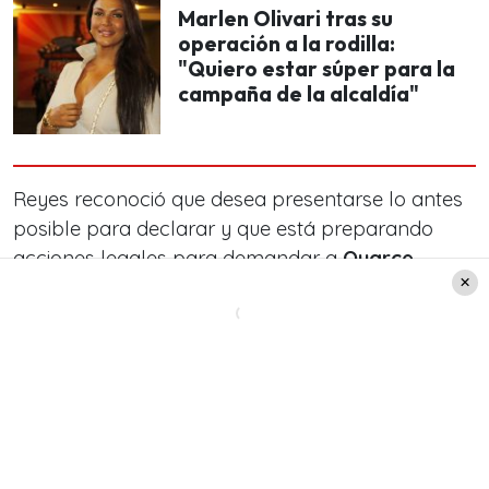
Marlen Olivari tras su
operación a la rodilla:
"Quiero estar súper para la
campaña de la alcaldía"
Reyes reconoció que desea presentarse lo antes
posible para declarar y que está preparando
acciones legales para demandar a
Oyarce
.
Marlén Olivari en la polémica
A fines del 2020, Marlén Olivari vivió un difícil
momento luego de ser increpada en Viña del Mar
por su postulación a la alcaldía.