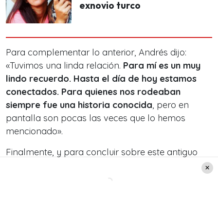
exnovio turco
Para complementar lo anterior, Andrés dijo:
«Tuvimos una linda relación.
Para mí es un muy
lindo recuerdo. Hasta el día de hoy estamos
conectados. Para quienes nos rodeaban
siempre fue una historia conocida
, pero en
pantalla son pocas las veces que lo hemos
mencionado».
Finalmente, y para concluir sobre este antiguo
romance, Andrés Caniulef expresó:
«Yo creo que
cada uno es dueño de su historia. Para mí esta
historia es muy bonita, por lo tanto me
enorgullece contarla».