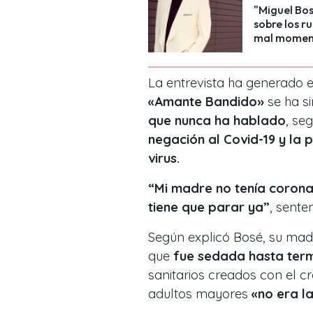
"Miguel Bos
sobre los r
mal momen
La entrevista ha generado e
«Amante Bandido»
se ha s
que nunca ha hablado
, se
negación al Covid-19 y la
virus.
“Mi madre no tenía corona
tiene que parar ya”
,
senten
Según explicó Bosé, su madr
que
fue sedada hasta term
sanitarios creados con el 
adultos mayores
«no era l