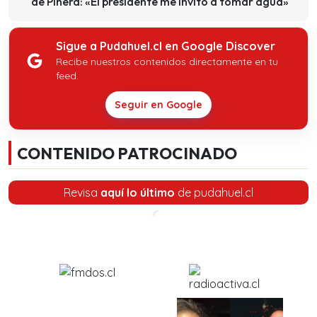
de Piñera: «El presidente me invitó a tomar agua»
Sigue a Pudahuel.cl en Google Discover
Recibe nuestros contenidos directamente en tu
feed.
Seguir en Google
CONTENIDO PATROCINADO
Revisa
aquí lo último
de pudahuel.cl