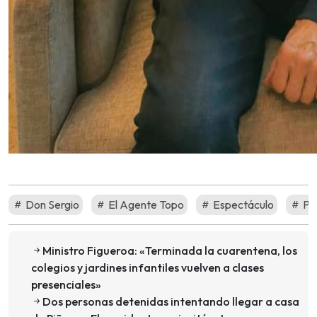
Don Sergio
El Agente Topo
Espectáculo
Pr
Ministro Figueroa: «Terminada la cuarentena, los
colegios y jardines infantiles vuelven a clases
presenciales»
Dos personas detenidas intentando llegar a casa