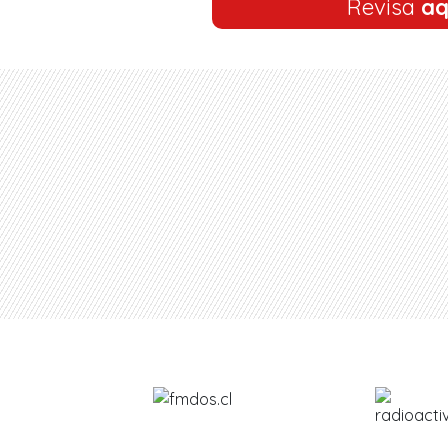
Revisa
aq