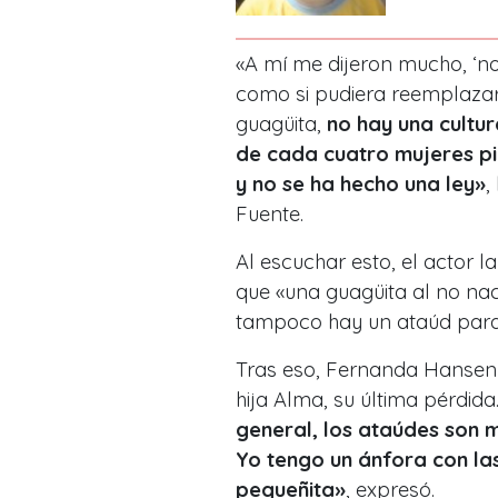
«A mí me dijeron mucho, ‘no
como si pudiera reemplazar 
guagüita,
no hay una cultu
de cada cuatro mujeres pier
y no se ha hecho una ley»
,
Fuente.
Al escuchar esto, el actor l
que «una guagüita al no na
tampoco hay un ataúd para ll
Tras eso, Fernanda Hansen 
hija Alma, su última pérdida
general, los ataúdes son 
Yo tengo un ánfora con la
pequeñita»
, expresó.