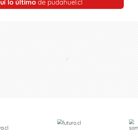
uí lo último
de pudahuel.cl