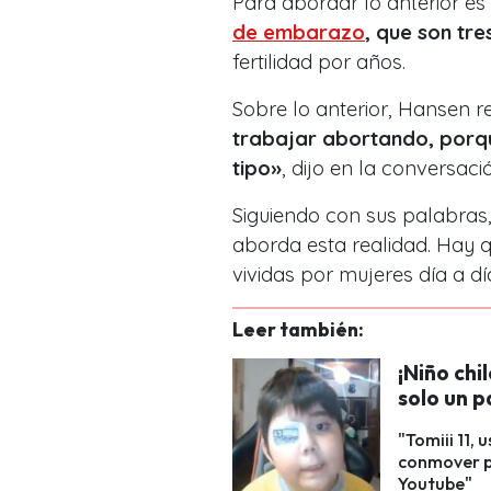
Para abordar lo anterior e
de embarazo
, que son tre
fertilidad por años.
Sobre lo anterior, Hansen 
trabajar abortando, porque
tipo»
, dijo en la conversaci
Siguiendo con sus palabras,
aborda esta realidad. Hay q
vividas por mujeres día a dí
Leer también:
¡Niño chi
solo un p
"Tomiii 11, 
conmover po
Youtube"