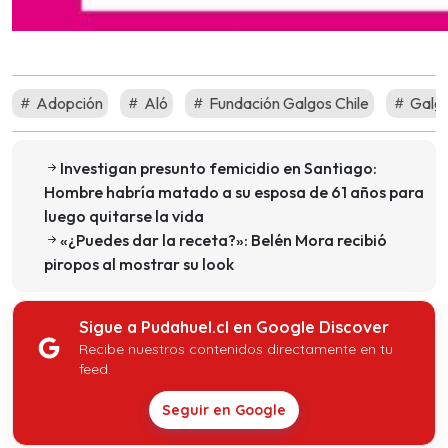
Adopción
Aló
Fundación Galgos Chile
Galg
Investigan presunto femicidio en Santiago:
Hombre habría matado a su esposa de 61 años para
luego quitarse la vida
«¿Puedes dar la receta?»: Belén Mora recibió
piropos al mostrar su look
Sigue a Pudahuel.cl en Google Discover
Recibe nuestros contenidos directamente en tu
feed.
Seguir en Google