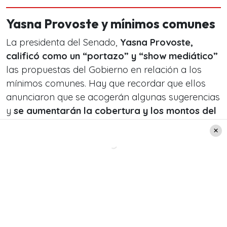
Yasna Provoste y mínimos comunes
La presidenta del Senado,
Yasna Provoste,
calificó como un “portazo” y “show mediático”
las propuestas del Gobierno en relación a los
mínimos comunes. Hay que recordar que ellos
anunciaron que se acogerán algunas sugerencias
y
se aumentarán la cobertura y los montos del
Ingreso Familiar de Emergencia (IFE),
extendiéndose el beneficio
.
Al respecto, la senadora DC, Yasna Provoste,
señaló -en entrevista con
CNN Chile
– que las
propuestas del Gobierno
son como “un portazo
a quienes creemos que el diálogo es la
búsqueda de soluciones para enfrentar esta