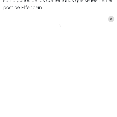
son algunos de los comentarios que se leen en el
post de Elfenbein.
Julián Elfenbein, vía
Instagram
La operación de Julián Elfenbein
A fines del 2020, Julián Elfenbein sorprendió al